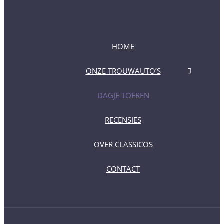
HOME
ONZE TROUWAUTO’S
FORD MUSTANG CONVERTIBLE | 1964 | WIT
DAGJE TOEREN
FORD MUSTANG CONVERTIBLE | 1965 | BLAUW
RECENSIES
TRIUMPH SPITFIRE CABRIOLET | 1978 | WIT
OVER CLASSICOS
LAND ROVER DEFENDER | 1985 | GROEN
CONTACT